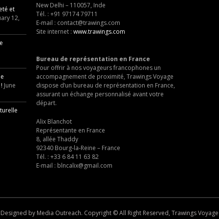
New Delhi – 110057, Inde
eté et
Tél. :
+91 97174 79711
ary 12,
E-mail :
contact@trawings.com
Site internet :
www.trawings.com
re
Bureau de représentation en France
Pour offrir à nos voyageurs francophones un
ne
accompagnement de proximité,
Trawings Voyage
!
June
dispose d’un bureau de représentation en France,
assurant un échange personnalisé avant votre
départ.
turelle
Alix Blanchot
Représentante en France
8, allée Thaddy
92340 Bourg-la-Reine – France
Tél. :
+33 6 84 11 63 82
E-mail :
blncalix@gmail.com
Designed by Media Outreach. Copyright © All Right Reserved, Trawings Voyage