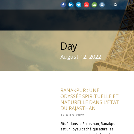
Day
August 12, 2022
RANAKPUR : UNE
ODYSSÉE SPIRITUELLE ET
NATURELLE DANS L’ÉTAT
DU RAJASTHAN
12 AUG 2022
Situé dans le Rajasthan, Ranakpur
est un joyau caché qui attire les