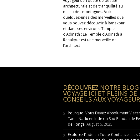
voyageurs en quête de beauté
architecturale et de tranquillité au
milieu des montagnes. Voici
quelques-unes des merveilles que
vous pouvez découvrir à Ranakpur
et dans ses environs. Temple
d’Adinath : Le Temple d’Adinath à
Ranakpur est une merveille de
l’architect
DÉCOUVREZ NOTRE BLOG
VOYAGE ICI ET PLEINS DE
CONSEILS AUX VOYAGEUR
Pourquoi Vous Devez Absolument Visiter
Tamil Nadu en Inde du Sud Pendant le Fe
de Pongal
August 6, 2025
Explorez l’Inde en Toute Confiance : Les