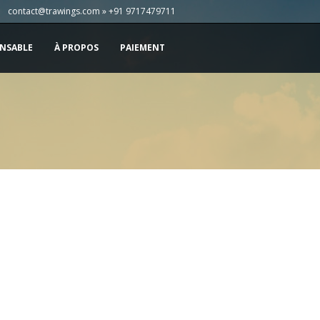
contact@trawings.com » +91 9717479711
NSABLE
À PROPOS
PAIEMENT