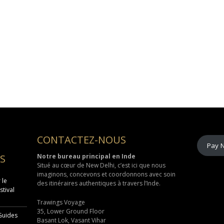
CONTACTEZ-NOUS
Pay 
S
Notre bureau principal en Inde
Situé au cœur de
New Delhi
, c’est ici que nous
imaginons, concevons et coordonnons avec soin
 le
des itinéraires authentiques à travers l’Inde.
stival
Trawings Voyage
35, Lower Ground Floor
 Guides
Basant Lok, Vasant Vihar