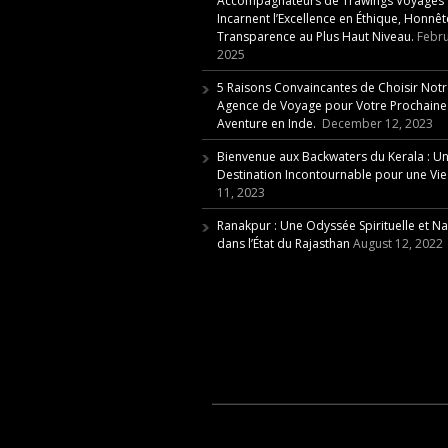
Accompagnateurs de Trawings Voyages
Incarnent l’Excellence en Éthique, Honnêt
Transparence au Plus Haut Niveau.
Febru
2025
5 Raisons Convaincantes de Choisir Not
Agence de Voyage pour Votre Prochaine
Aventure en Inde.
December 12, 2023
Bienvenue aux Backwaters du Kerala : U
Destination Incontournable pour une Vie 
11, 2023
Ranakpur : Une Odyssée Spirituelle et Na
dans l’État du Rajasthan
August 12, 2022