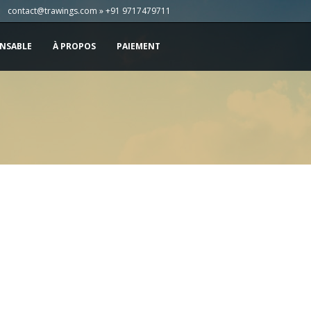
contact@trawings.com » +91 9717479711
NSABLE
À PROPOS
PAIEMENT