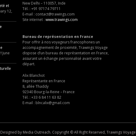
New Delhi – 110057, Inde
eté et
Tél. :
+91 97174 79711
ary 12,
E-mail :
contact@trawings.com
Site internet :
www.trawings.com
re
Bureau de représentation en France
Pour offrir à nos voyageurs francophones un
ne
accompagnement de proximité,
Trawings Voyage
!
June
dispose d’un bureau de représentation en France,
assurant un échange personnalisé avant votre
départ.
turelle
Alix Blanchot
Représentante en France
8, allée Thaddy
92340 Bourg-la-Reine – France
Tél. :
+33 6 84 11 63 82
E-mail :
blncalix@gmail.com
Designed by Media Outreach. Copyright © All Right Reserved, Trawings Voyage