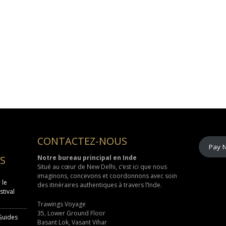
CONTACTEZ-NOUS
Pay 
S
Notre bureau principal en Inde
Situé au cœur de
New Delhi
, c’est ici que nous
imaginons, concevons et coordonnons avec soin
 le
des itinéraires authentiques à travers l’Inde.
stival
Trawings Voyage
35, Lower Ground Floor
 Guides
Basant Lok, Vasant Vihar