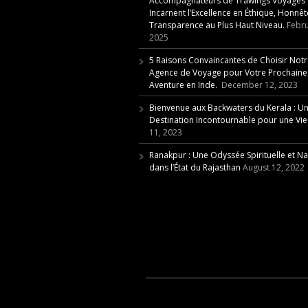
Accompagnateurs de Trawings Voyages
Incarnent l’Excellence en Éthique, Honnêt
Transparence au Plus Haut Niveau.
Febru
2025
5 Raisons Convaincantes de Choisir Not
Agence de Voyage pour Votre Prochaine
Aventure en Inde.
December 12, 2023
Bienvenue aux Backwaters du Kerala : U
Destination Incontournable pour une Vie 
11, 2023
Ranakpur : Une Odyssée Spirituelle et Na
dans l’État du Rajasthan
August 12, 2022