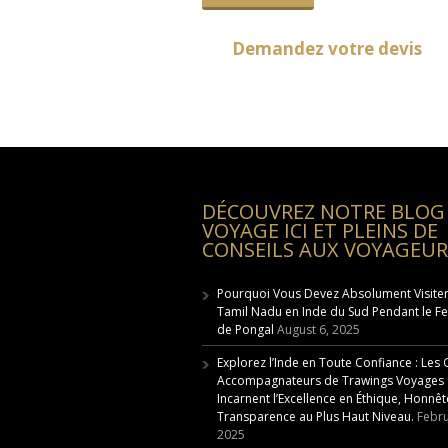
Demandez votre devis
DÉCOUVREZ NOTRE BLOG
VOYAGE ICI ET PLEINS DE
CONSEILS AUX VOYAGEUR
Pourquoi Vous Devez Absolument Visiter
Tamil Nadu en Inde du Sud Pendant le Fe
de Pongal
August 6, 2025
Explorez l’Inde en Toute Confiance : Les
Accompagnateurs de Trawings Voyages
Incarnent l’Excellence en Éthique, Honnêt
Transparence au Plus Haut Niveau.
Febru
2025