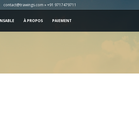
contact@trawings.com » +91 9717479711
NSABLE
À PROPOS
PAIEMENT