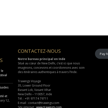
CONTACTEZ-NOUS
Pay 
S
Notre bureau principal en Inde
Situé au cœur de
New Delhi
, c’est ici que nous
imaginons, concevons et coordonnons avec soin
 le
des itinéraires authentiques à travers l’Inde.
stival
Trawings Voyage
35, Lower Ground Floor
 Guides
Basant Lok, Vasant Vihar
New Delhi – 110057, Inde
eté et
Tél. :
+91 97174 79711
ary 12,
E-mail :
contact@trawings.com
Site internet :
www.trawings.com